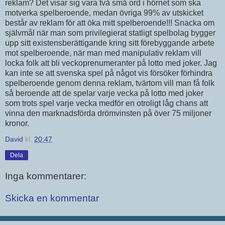
reklam? Det visar sig vara två små ord i hörnet som ska
motverka spelberoende, medan övriga 99% av utskicket
består av reklam för att öka mitt spelberoende!!! Snacka om
självmål när man som privilegierat statligt spelbolag bygger
upp sitt existensberättigande kring sitt förebyggande arbete
mot spelberoende, när man med manipulativ reklam vill
locka folk att bli veckoprenumeranter på lotto med joker. Jag
kan inte se att svenska spel på något vis försöker förhindra
spelberoende genom denna reklam, tvärtom vill man få folk
så beroende att de spelar varje vecka på lotto med joker
som trots spel varje vecka medför en otroligt låg chans att
vinna den marknadsförda drömvinsten på över 75 miljoner
kronor.
David
kl.
20:47
Dela
Inga kommentarer:
Skicka en kommentar