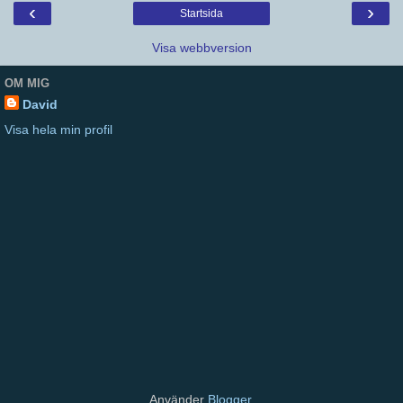
‹
›
Startsida
Visa webbversion
OM MIG
David
Visa hela min profil
Använder
Blogger
.