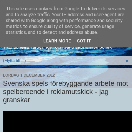
This site uses cookies from Google to deliver its services
and to analyze traffic. Your IP address and user-agent are
shared with Google along with performance and security
metrics to ensure quality of service, generate usage
David Kronlid
statistics, and to detect and address abuse.
LEARN MORE
GOT IT
Traditionella värderingar och sund ekonomisk politik
▼
LÖRDAG 1 DECEMBER 2012
Svenska spels förebyggande arbete mot
spelberoende i reklamutskick - jag
granskar