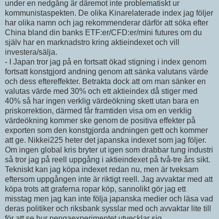
under en nedgång är däremot inte problematiskt ur
kommunistaspekten. De olika Kinarelaterade index jag följer
har olika namn och jag rekommenderar därför att söka efter
China bland din banks ETF:er/CFD:er/mini futures om du
själv har en marknadstro kring aktieindexet och vill
investera/sälja.
- I Japan tror jag på en fortsatt ökad stigning i index genom
fortsatt konstgjord andning genom att sänka valutans värde
och dess eftereffekter. Betrakta dock att om man sänker en
valutas värde med 30% och ett aktieindex då stiger med
40% så har ingen verklig värdeökning skett utan bara en
priskorrektion, därmed får framtiden visa om en verklig
värdeökning kommer ske genom de positiva effekter på
exporten som den konstgjorda andningen gett och kommer
att ge. Nikkei225 heter det japanska indexet som jag följer.
Om ingen global kris bryter ut igen som drabbar tung industri
så tror jag på reell uppgång i aktieindexet på två-tre års sikt.
Tekniskt kan jag köpa indexet redan nu, men är tveksam
eftersom uppgången inte är riktigt reell. Jag avvaktar med att
köpa trots att graferna ropar köp, sannolikt gör jag ett
misstag men jag kan inte följa japanska medier och läsa vad
deras politiker och riksbank sysslar med och avvaktar lite till
för att se hur pengaexperimentet utvecklar sig.