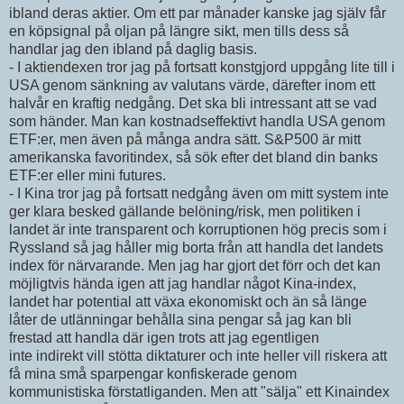
ibland deras aktier. Om ett par månader kanske jag själv får
en köpsignal på oljan på längre sikt, men tills dess så
handlar jag den ibland på daglig basis.
- I aktiendexen tror jag på fortsatt konstgjord uppgång lite till i
USA genom sänkning av valutans värde, därefter inom ett
halvår en kraftig nedgång. Det ska bli intressant att se vad
som händer. Man kan kostnadseffektivt handla USA genom
ETF:er, men även på många andra sätt. S&P500 är mitt
amerikanska favoritindex, så sök efter det bland din banks
ETF:er eller mini futures.
- I Kina tror jag på fortsatt nedgång även om mitt system inte
ger klara besked gällande belöning/risk, men politiken i
landet är inte transparent och korruptionen hög precis som i
Ryssland så jag håller mig borta från att handla det landets
index för närvarande. Men jag har gjort det förr och det kan
möjligtvis hända igen att jag handlar något Kina-index,
landet har potential att växa ekonomiskt och än så länge
låter de utlänningar behålla sina pengar så jag kan bli
frestad att handla där igen trots att jag egentligen
inte indirekt vill stötta diktaturer och inte heller vill riskera att
få mina små sparpengar konfiskerade genom
kommunistiska förstatliganden. Men att "sälja" ett Kinaindex