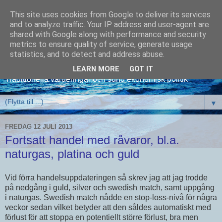
This site uses cookies from Google to deliver its services
and to analyze traffic. Your IP address and user-agent are
shared with Google along with performance and security
metrics to ensure quality of service, generate usage
David Kronlid
statistics, and to detect and address abuse.
LEARN MORE
GOT IT
Traditionella värderingar och sund ekonomisk politik
▼
FREDAG 12 JULI 2013
Fortsatt handel med råvaror, bl.a.
naturgas, platina och guld
Vid förra handelsuppdateringen så skrev jag att jag trodde
på nedgång i guld, silver och swedish match, samt uppgång
i naturgas. Swedish match nådde en stop-loss-nivå för några
veckor sedan vilket betyder att den såldes automatiskt med
förlust för att stoppa en potentiellt större förlust, bra men