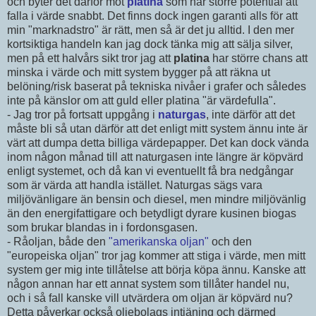
och byter det därför mot
platina
som har större potential att
falla i värde snabbt. Det finns dock ingen garanti alls för att
min "marknadstro" är rätt, men så är det ju alltid. I den mer
kortsiktiga handeln kan jag dock tänka mig att sälja silver,
men på ett halvårs sikt tror jag att
platina
har större chans att
minska i värde och mitt system bygger på att räkna ut
belöning/risk baserat på tekniska nivåer i grafer och således
inte på känslor om att guld eller platina "är värdefulla".
- Jag tror på fortsatt uppgång i
naturgas
, inte därför att det
måste bli så utan därför att det enligt mitt system ännu inte är
värt att dumpa detta billiga värdepapper. Det kan dock vända
inom någon månad till att naturgasen inte längre är köpvärd
enligt systemet, och då kan vi eventuellt få bra nedgångar
som är värda att handla istället. Naturgas sägs vara
miljövänligare än bensin och diesel, men mindre miljövänlig
än den energifattigare och betydligt dyrare kusinen biogas
som brukar blandas in i fordonsgasen.
- Råoljan, både den
"amerikanska oljan"
och den
"europeiska oljan" tror jag kommer att stiga i värde, men mitt
system ger mig inte tillåtelse att börja köpa ännu. Kanske att
någon annan har ett annat system som tillåter handel nu,
och i så fall kanske vill utvärdera om oljan är köpvärd nu?
Detta påverkar också oljebolags intjäning och därmed