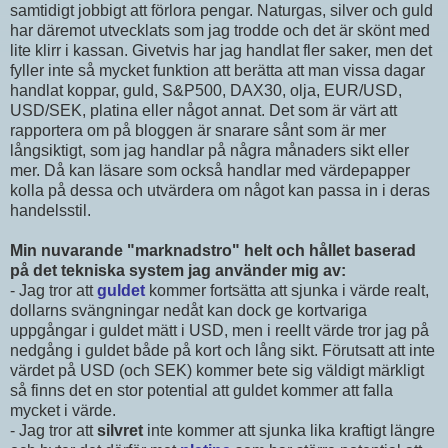
samtidigt jobbigt att förlora pengar. Naturgas, silver och guld
har däremot utvecklats som jag trodde och det är skönt med
lite klirr i kassan. Givetvis har jag handlat fler saker, men det
fyller inte så mycket funktion att berätta att man vissa dagar
handlat koppar, guld, S&P500, DAX30, olja, EUR/USD,
USD/SEK, platina eller något annat. Det som är värt att
rapportera om på bloggen är snarare sånt som är mer
långsiktigt, som jag handlar på några månaders sikt eller
mer. Då kan läsare som också handlar med värdepapper
kolla på dessa och utvärdera om något kan passa in i deras
handelsstil.
Min nuvarande "marknadstro" helt och hållet baserad
på det tekniska system jag använder mig av:
- Jag tror att
guldet
kommer fortsätta att sjunka i värde realt,
dollarns svängningar nedåt kan dock ge kortvariga
uppgångar i guldet mätt i USD, men i reellt värde tror jag på
nedgång i guldet både på kort och lång sikt. Förutsatt att inte
värdet på USD (och SEK) kommer bete sig väldigt märkligt
så finns det en stor potential att guldet kommer att falla
mycket i värde.
- Jag tror att
silvret
inte kommer att sjunka lika kraftigt längre