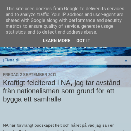
This site uses cookies from Google to deliver its services
and to analyze traffic. Your IP address and user-agent are
shared with Google along with performance and security
metrics to ensure quality of service, generate usage
David Kronlid
statistics, and to detect and address abuse.
LEARN MORE
GOT IT
Traditionella värderingar och sund ekonomisk politik
▼
FREDAG 2 SEPTEMBER 2011
Kraftigt felciterad i NA, jag tar avstånd
från nationalismen som grund för att
bygga ett samhälle
NA har förvrängt budskapet helt och hållet på vad jag sa i en