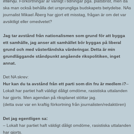
intervju
. Förkortningar är vanligt i tidningar pga. platsbrist, men då
ska man också behålla det ursprungliga budskapets betydelse. NAs
journalist Mikael Åberg har gjort ett misstag, frågan är om det var
avsiktligt eller omedvetet?
Jag tar avstånd från nationalismen som grund för att bygga
ett samhälle, jag anser att samhället bör byggas på liberal
grund och med västerländska värderingar. Detta är min
grundläggande ståndpunkt angående rikspolitiken, inget
annat.
Det NA skrev:
Hur kan du ta avstånd från ett parti som din fru är medlem i?
–
Lokalt har partiet haft väldigt dåligt omdöme, rasistiska uttalanden
har gjorts. Men agendan på riksplanet stöttar jag.
(detta svar var en kraftig förkortning från journalisten/redaktören)
Det jag egentligen sa:
– Lokalt har partiet haft väldigt dåligt omdöme, rasistiska uttalanden
har gjorts.