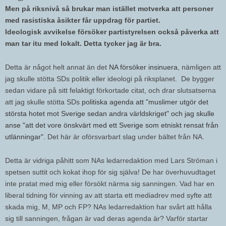
Men på riksnivå så brukar man istället motverka att personer
med rasistiska åsikter får uppdrag för partiet.
Ideologisk avvikelse försöker partistyrelsen också påverka att
man tar itu med lokalt. Detta tycker jag är bra.
Detta är något helt annat än det
NA försöker insinuera
, nämligen att
jag skulle stötta SDs politik eller ideologi på riksplanet. De bygger
sedan vidare på sitt felaktigt förkortade citat, och drar slutsatserna
att jag skulle stötta SDs
politiska agenda att "muslimer utgör det
största hotet mot Sverige sedan andra världskriget" och jag skulle
anse "att det vore önskvärt med ett Sverige som etniskt rensat från
utlänningar"
. Det här är oförsvarbart slag under bältet från NA.
Detta är vidriga påhitt som NAs ledarredaktion med Lars Ströman i
spetsen suttit och kokat ihop för sig själva! De har överhuvudtaget
inte pratat med mig eller försökt närma sig sanningen. Vad har en
liberal tidning för vinning av att starta ett mediadrev med syfte att
skada mig, M, MP och FP? NAs ledarredaktion har svårt att hålla
sig till sanningen, frågan är vad deras agenda är? Varför startar