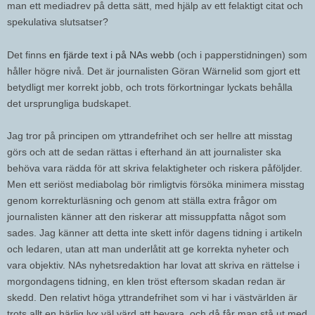
man ett mediadrev på detta sätt, med hjälp av ett felaktigt citat och
spekulativa slutsatser?
Det finns
en fjärde text i på NAs webb
(och i papperstidningen) som
håller högre nivå. Det är journalisten Göran Wärnelid som gjort ett
betydligt mer korrekt jobb, och trots förkortningar lyckats behålla
det ursprungliga budskapet.
Jag tror på principen om yttrandefrihet och ser hellre att misstag
görs och att de sedan rättas i efterhand än att journalister ska
behöva vara rädda för att skriva felaktigheter och riskera påföljder.
Men ett seriöst mediabolag bör rimligtvis försöka minimera misstag
genom korrekturläsning och genom att ställa extra frågor om
journalisten känner att den riskerar att missuppfatta något som
sades. Jag känner att detta inte skett inför dagens tidning i artikeln
och ledaren, utan att man underlåtit att ge korrekta nyheter och
vara objektiv. NAs nyhetsredaktion har lovat att skriva en rättelse i
morgondagens tidning, en klen tröst eftersom skadan redan är
skedd. Den relativt höga yttrandefrihet som vi har i västvärlden är
trots allt en härlig lyx väl värd att bevara, och då får man stå ut med